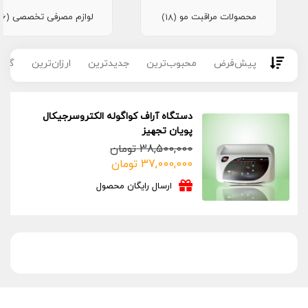
محصولات مراقبت مو
لوازم مصرفی تخصصی
(16)
(18)
پیش‌فرض
محبوب‌ترین
جدیدترین
ارزان‌ترین
گران
دستگاه آراف کواگوله الکتروسرجیکال
پویان تجهیز
38,500,000
تومان
قیمت
قیمت
37,000,000
تومان
فعلی:
اصلی:
ارسال رایگان محصول
37,000,000 تومان.
38,500,000 تومان
بود.