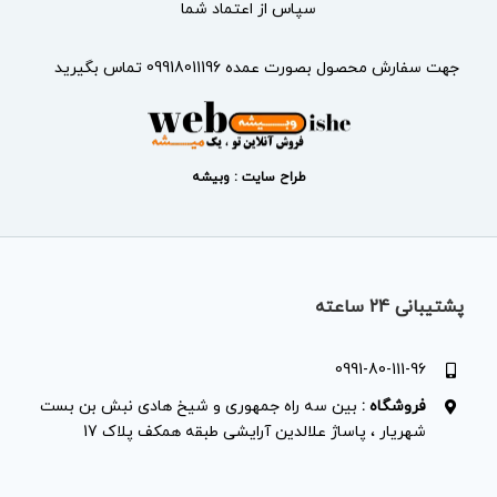
سپاس از اعتماد شما
جهت سفارش محصول بصورت عمده 09918011196 تماس بگیرید
طراح سایت : وبیشه
پشتیبانی 24 ساعته
0991-80-111-96
فروشگاه :
بین سه راه جمهوری و شیخ هادی نبش بن بست
شهریار ، پاساژ علالدین آرایشی طبقه همکف پلاک 17