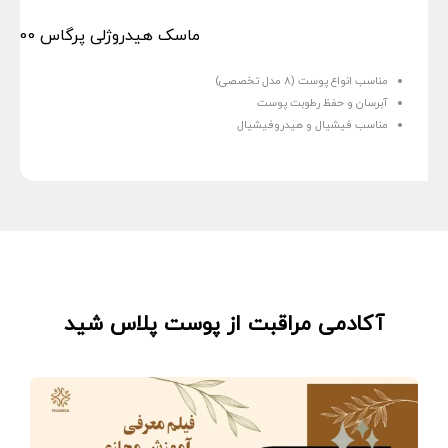
ماسک هیدروژلی پرگاس 700 گرم | خرید انواع ماسک هیدروژلی Pergas…
مناسب انواع پوست (۸ مدل تخصصی)
آبرسان و حفظ رطوبت پوست
مناسب فیشیال و هیدروفیشیال
آکادمی مراقبت از پوست پلاس شید