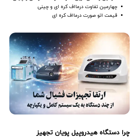
چهارمین تفاوت درمااف کره ای و چینی
قیمت اتو صورت درمااف کره ای
چرا دستگاه هیدروپیل پویان تجهیز