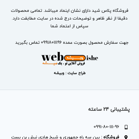
فروشگاه پلاس شید دارای نشان
اینماد
میباشد. تمامی محصولات
دقیقا از نظر ظاهر و توضیحات درج شده در سایت مطابقت دارد.
سپاس از اعتماد شما
جهت سفارش محصول بصورت عمده 09918011196 تماس بگیرید
طراح سایت : وبیشه
پشتیبانی 24 ساعته
0991-80-111-96
فروشگاه :
بین سه راه جمهوری و شیخ هادی نبش بن بست