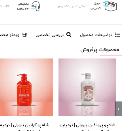
امکان تحویل اکسپرس
۲۴ساعته ، ۷روز هفته
توضیحات محصول
بررسی تخصصی
ویدئو محص
محصولات پرفروش
شامپو پروتئین بیورلی | ترمیم و
شامپو کراتین بیورلی | ترمیم