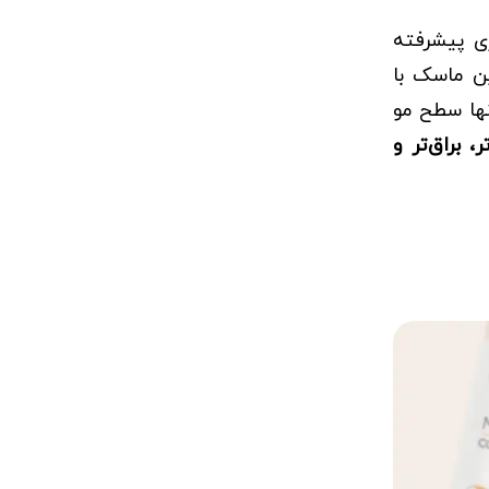
ژی پیشرفته
ین ماسک با
نها سطح مو
، براق‌تر و