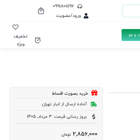
09918011196
ورود/عضویت
 و مو
تخفیف
ویژه
خرید بصورت اقساط
آماده ارسال از انبار تهران
بروز رسانی قیمت: 3 مرداد, 1405
2,856,000
تومان