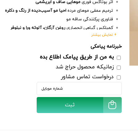
اثر بوتاکس فوری
موهایی صاف و ابریشمی
ترمیم عمقی موهای مرده
احیا مو آسیب‌دیده از رنگ و دکلره
فناوری پرکنندگی ساقه مو
کمپلکس گیاهی انحصاری
روغن آرگان، آلوئه ورا و نیلوفر
+ نمایش بیشتر
بستن کوتیکول‌های مو
احیای پروتئینی
خبرنامه پیامکی
شوک درمانی هوشمند
به من از طریق پیامک اطلاع بده
حجم 500 میل
ثبت
زمانیکه محصول حراج شد
درخواست تماس مشاور