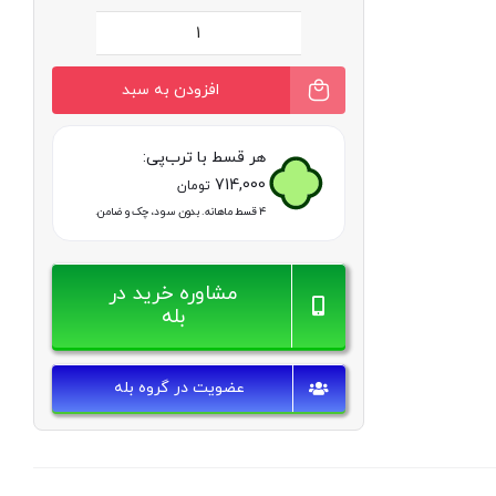
ماسک
ترمیم
افزودن به سبد
کننده
بوتاکس
هر قسط با ترب‌پی:
714,000
مو
تومان
۴ قسط ماهانه. بدون سود، چک و ضامن.
زکابر
عدد
مشاوره خرید در
بله
عضویت در گروه بله