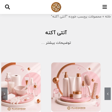
Ski
t
خانه
»
محصولات برچسب خورده "آنتی آکنه"
conten
آنتی آکنه
توضیحات بیشتر …