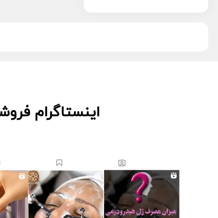
پویان تجهیز
13
دکتر اس
5
دکتر درمر
3
ریب اسکین
1
زکابر
5
سمپاتیش
2
سواپ اسکین
5
کیوت اسکین
3
اینستاگرام فروش
لاسانته
5
لتفور
4
لوسوئن
10
لیز
2
مانسریک
12
هایلایف
11
ویونسا
5