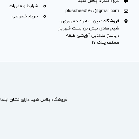
گروه تلگرام پلاس شید
شرایط و مقررات
plussheed1400@gmail.com
حریم خصوصی
فروشگاه :
بین سه راه جمهوری و
شیخ هادی نبش بن بست شهریار
، پاساژ علالدین آرایشی طبقه
همکف پلاک 17
فروشگاه پلاس شید دارای نشان
اینما