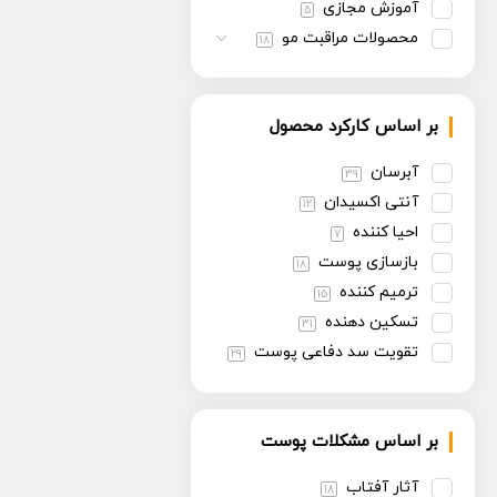
آموزش مجازی
5
محصولات مراقبت مو
18
بر اساس کارکرد محصول
آبرسان
39
آنتی اکسیدان
12
احیا کننده
7
بازسازی پوست
18
ترمیم کننده
15
تسکین دهنده
31
تقویت سد دفاعی پوست
29
تنظیم سبوم
13
روشن کننده
30
بر اساس مشکلات پوست
سفت کننده
13
ضد پیری
30
آثار آفتاب
18