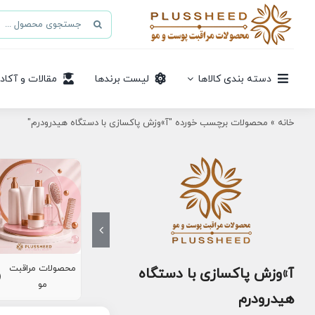
Ski
جستجو
t
برای:
conten
دسته بندی کالاها
لیست برندها
مقالات و آکاد
خانه
»
محصولات برچسب خورده "آ»وزش پاکسازی با دستگاه هیدرودرم"
محصولات مراقبت
آ»وزش پاکسازی با دستگاه
8)
مو
هیدرودرم