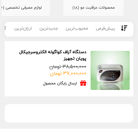
محصولات مراقبت مو
لوازم مصرفی تخصصی
(16)
(18)
پیش‌فرض
محبوب‌ترین
جدیدترین
ارزان‌ترین
گران
دستگاه آراف کواگوله الکتروسرجیکال
پویان تجهیز
38,500,000
تومان
قیمت
قیمت
37,000,000
تومان
فعلی:
اصلی:
ارسال رایگان محصول
37,000,000 تومان.
38,500,000 تومان
بود.