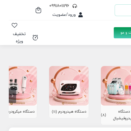
09918011196
ورود/عضویت
 و مو
تخفیف
ویژه
دستگاه
دستگاه هیدرودرم
دستگاه میکرودرم
(10)
(11)
(8)
دروفیشیال