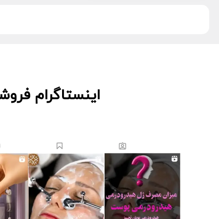
دکتر اس
5
دکتر درمر
3
ریب اسکین
1
زکابر
5
سمپاتیش
2
سواپ اسکین
5
کیوت اسکین
3
اینستاگرام فروش
لاسانته
5
لتفور
4
لوسوئن
10
لیز
2
مانسریک
12
هایلایف
11
ویونسا
5