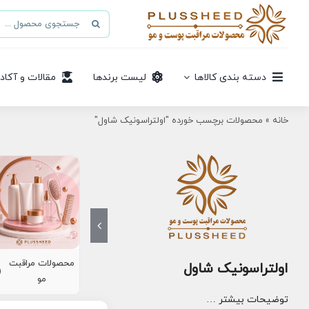
Ski
جستجو
t
برای:
conten
دسته بندی کالاها
لیست برندها
مقالات و آکاد
خانه
»
محصولات برچسب خورده "اولتراسونیک شاول"
محصولات مراقبت
اولتراسونیک شاول
8)
مو
توضیحات بیشتر …