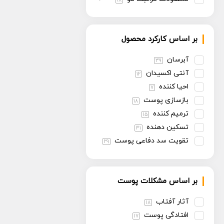
18
بر اساس کارکرد محصول
آبرسان
39
آنتی اکسیدان
12
احیا کننده
7
بازسازی پوست
18
ترمیم کننده
15
تسکین دهنده
31
تقویت سد دفاعی پوست
29
تنظیم سبوم
13
روشن کننده
30
بر اساس مشکلات پوست
سفت کننده
13
ضد پیری
30
آثار آفتاب
18
ضد چروک
14
افتادگی پوست
17
ضد حساسیت
6