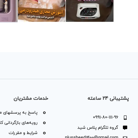
پشتیبانی 24 ساعته
خدمات مشتریان
پاسخ به پرسشهای مت
0991-80-111-96
رویه‌های بازگردانی کال
گروه تلگرام پلاس شید
شرایط و مقررات
plussheed1400@gmail.com