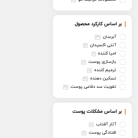
18
بر اساس کارکرد محصول
آبرسان
39
آنتی اکسیدان
12
احیا کننده
7
بازسازی پوست
18
ترمیم کننده
15
تسکین دهنده
31
تقویت سد دفاعی پوست
29
تنظیم سبوم
13
روشن کننده
30
بر اساس مشکلات پوست
سفت کننده
13
ضد پیری
30
آثار آفتاب
18
ضد چروک
14
افتادگی پوست
17
ضد حساسیت
6