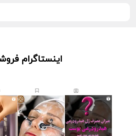
دکتر اس
5
دکتر درمر
3
ریب اسکین
1
زکابر
5
سمپاتیش
2
سواپ اسکین
5
کیوت اسکین
3
اینستاگرام فروش
لاسانته
5
لتفور
4
لوسوئن
10
لیز
2
مانسریک
12
هایلایف
11
ویونسا
5