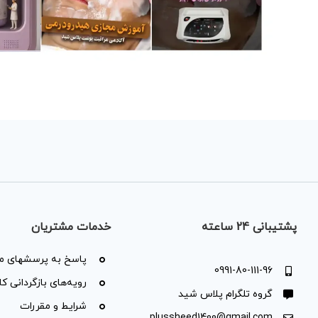
پشتیبانی 24 ساعته
خدمات مشتریان
پاسخ به پرسشهای مت
0991-80-111-96
رویه‌های بازگردانی کال
گروه تلگرام پلاس شید
شرایط و مقررات
plussheed1400@gmail.com