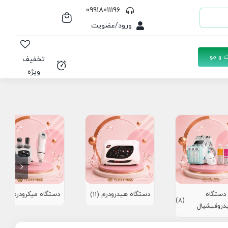
09918011196
ورود/عضویت
 و مو
تخفیف
ویژه
دستگاه
دستگاه هیدرودرم
دستگاه میکرودرم
(10)
(11)
(8)
دروفیشیال