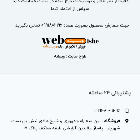
دقیقا از نظر ظاهر و توضیحات درج شده در سایت مطابقت دارد.
سپاس از اعتماد شما
جهت سفارش محصول بصورت عمده 09918011196 تماس بگیرید
طراح سایت : وبیشه
پشتیبانی 24 ساعته
0991-80-111-96
فروشگاه :
بین سه راه جمهوری و شیخ هادی نبش بن بست
شهریار ، پاساژ علالدین آرایشی طبقه همکف پلاک 17