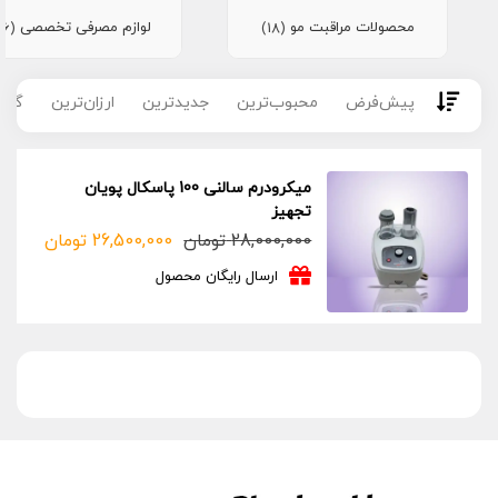
محصولات مراقبت مو
لوازم مصرفی تخصصی
(16)
(18)
پیش‌فرض
محبوب‌ترین
جدیدترین
ارزان‌ترین
گران
میکرودرم سالنی 100 پاسکال پویان
تجهیز
28,000,000
تومان
26,500,000
تومان
قیمت
قیمت
فعلی:
اصلی:
ارسال رایگان محصول
26,500,000 تومان.
28,000,000 تومان
بود.