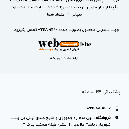
فروشگاه پلاس شید دارای نشان
اینماد
میباشد. تمامی محصولات
دقیقا از نظر ظاهر و توضیحات درج شده در سایت مطابقت دارد.
سپاس از اعتماد شما
جهت سفارش محصول بصورت عمده 09918011196 تماس بگیرید
طراح سایت : وبیشه
پشتیبانی 24 ساعته
0991-80-111-96
فروشگاه :
بین سه راه جمهوری و شیخ هادی نبش بن بست
شهریار ، پاساژ علالدین آرایشی طبقه همکف پلاک 17