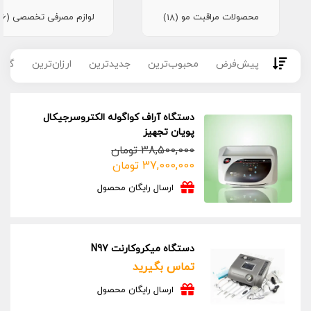
محصولات مراقبت مو
لوازم مصرفی تخصصی
(16)
(18)
پیش‌فرض
محبوب‌ترین
جدیدترین
ارزان‌ترین
گران
دستگاه آراف کواگوله الکتروسرجیکال
پویان تجهیز
38,500,000
تومان
قیمت
قیمت
37,000,000
تومان
فعلی:
اصلی:
ارسال رایگان محصول
37,000,000 تومان.
38,500,000 تومان
بود.
دستگاه میکروکارنت N97
تماس بگیرید
ارسال رایگان محصول