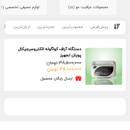
محصولات مراقبت مو
لوازم مصرفی تخصصی
(16)
(18)
پیش‌فرض
محبوب‌ترین
جدیدترین
ارزان‌ترین
گران
دستگاه آراف کواگوله الکتروسرجیکال
پویان تجهیز
38,500,000
تومان
قیمت
قیمت
37,000,000
تومان
فعلی:
اصلی:
ارسال رایگان محصول
37,000,000 تومان.
38,500,000 تومان
بود.