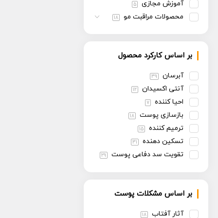
آموزش مجازی
5
محصولات مراقبت مو
18
بر اساس کارکرد محصول
آبرسان
39
آنتی اکسیدان
12
احیا کننده
7
بازسازی پوست
18
ترمیم کننده
15
تسکین دهنده
31
تقویت سد دفاعی پوست
29
تنظیم سبوم
13
روشن کننده
30
بر اساس مشکلات پوست
سفت کننده
13
ضد پیری
30
آثار آفتاب
18