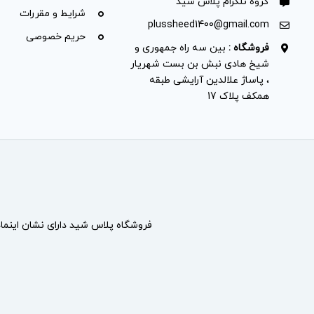
گروه تلگرام پلاس شید
شرایط و مقررات
plussheed1400@gmail.com
حریم خصوصی
فروشگاه :
بین سه راه جمهوری و
شیخ هادی نبش بن بست شهریار
، پاساژ علالدین آرایشی طبقه
همکف پلاک 17
فروشگاه پلاس شید دارای نشان
اینما