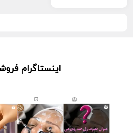
پویان تجهیز
13
دکتر اس
5
دکتر درمر
3
ریب اسکین
1
زکابر
5
سمپاتیش
2
سواپ اسکین
5
کیوت اسکین
3
اینستاگرام فروش
لاسانته
5
لتفور
4
لوسوئن
10
لیز
2
مانسریک
12
هایلایف
11
ویونسا
5