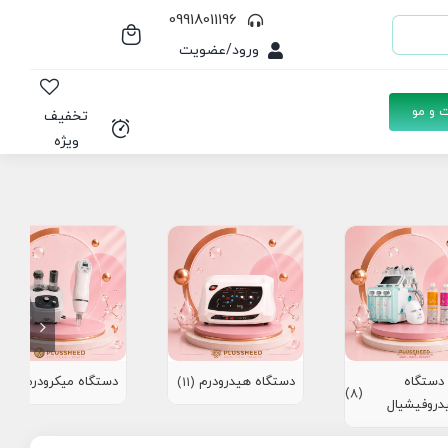
09918011196
ورود/عضویت
 و مو
تخفیف
ویژه
دستگاه
دستگاه هیدرودرم
دستگاه میکرودرم
(10)
(11)
(8)
دروفیشیال