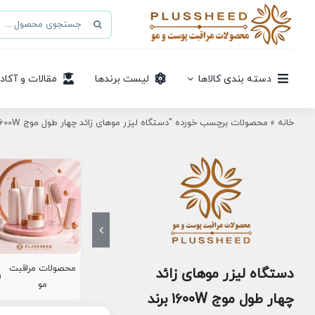
Ski
جستجو
t
برای:
conten
دسته بندی کالاها
لیست برندها
مقالات و آکاد
خانه
»
محصولات برچسب خورده "دستگاه لیزر موهای زائد چهار طول موج 1600W برند ADDS"
محصولات مراقبت
دستگاه لیزر موهای زائد
8)
مو
چهار طول موج 1600W برند