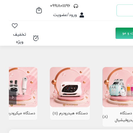
09918011196
ورود/عضویت
 و مو
تخفیف
ویژه
دستگاه
دستگاه هیدرودرم
دستگاه میکرودرم
(10)
(11)
(8)
دروفیشیال