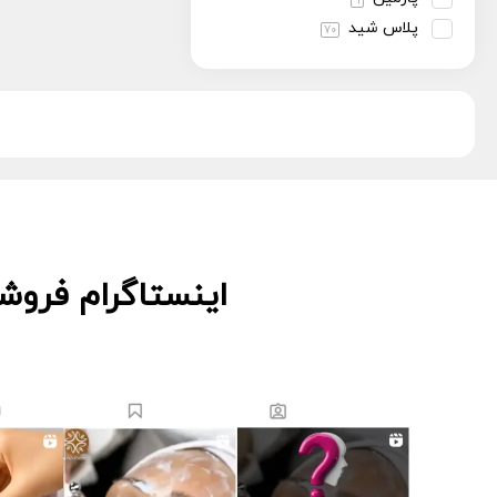
9
منافذ باز
17
پلاس شید
70
پویان تجهیز
13
دکتر اس
5
دکتر درمر
3
ریب اسکین
1
زکابر
5
سمپاتیش
2
سواپ اسکین
5
کیوت اسکین
3
اینستاگرام فروش
لاسانته
5
لتفور
4
لوسوئن
10
لیز
2
مانسریک
12
هایلایف
11
ویونسا
5