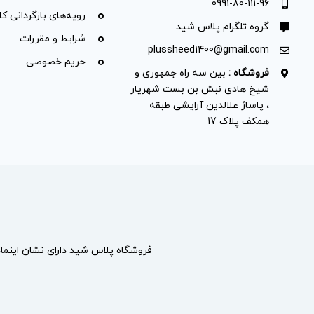
0991-80-111-96
رویه‌های بازگردانی کال
گروه تلگرام پلاس شید
شرایط و مقررات
plussheed1400@gmail.com
حریم خصوصی
فروشگاه :
بین سه راه جمهوری و
شیخ هادی نبش بن بست شهریار
، پاساژ علالدین آرایشی طبقه
همکف پلاک 17
فروشگاه پلاس شید دارای نشان
اینما