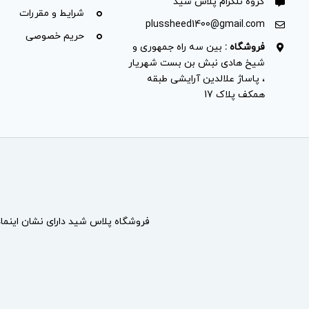
گروه تلگرام پلاس شید
شرایط و مقررات
plussheed1400@gmail.com
حریم خصوصی
فروشگاه :
بین سه راه جمهوری و
شیخ هادی نبش بن بست شهریار
، پاساژ علالدین آرایشی طبقه
همکف پلاک 17
فروشگاه پلاس شید دارای نشان
اینما