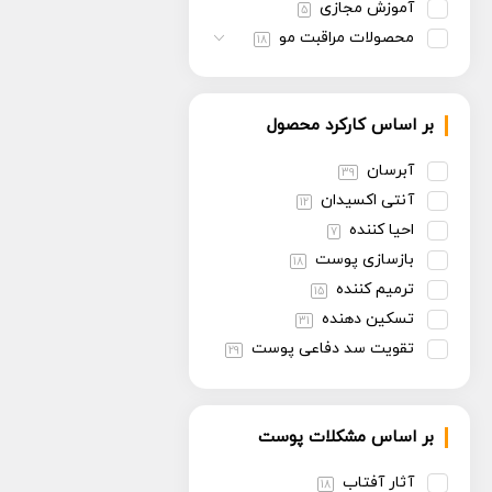
آموزش مجازی
5
محصولات مراقبت مو
18
بر اساس کارکرد محصول
آبرسان
39
آنتی اکسیدان
12
احیا کننده
7
بازسازی پوست
18
ترمیم کننده
15
تسکین دهنده
31
تقویت سد دفاعی پوست
29
تنظیم سبوم
13
روشن کننده
30
بر اساس مشکلات پوست
سفت کننده
13
ضد پیری
30
آثار آفتاب
18