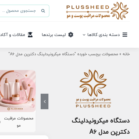
Ski
جستجو
t
برای:
conten
دسته بندی کالاها
لیست برندها
مقالات و آکاد
خانه
»
محصولات برچسب خورده "دستگاه میکرونیدلینگ دکترپن مدل A6"
محصولات مراقبت
دستگاه میکرونیدلینگ
8)
مو
دکترپن مدل A6