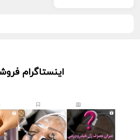
پویان تجهیز
13
دکتر اس
5
دکتر درمر
3
ریب اسکین
1
زکابر
5
سمپاتیش
2
سواپ اسکین
5
کیوت اسکین
3
اینستاگرام فروش
لاسانته
5
لتفور
4
لوسوئن
10
لیز
2
مانسریک
12
هایلایف
11
ویونسا
5