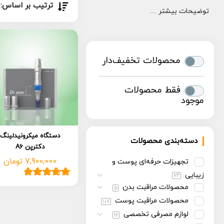
ترتیب بر اساس:
توضیحات بیشتر …
محصولات تخفیف‌دار
فقط محصولات
موجود
دستگاه میکرونیدلینگ
دسته‌بندی محصولات
دکترپن A6
7,900,000
تومان
تجهیزات حرفه‌ای پوست و
زیبایی
74
4
امتیاز
5.00
از
محصولات مراقبت بدن
5
5 امتیاز
محصولات مراقبت پوست
107
مشتری
لوازم مصرفی تخصصی
16