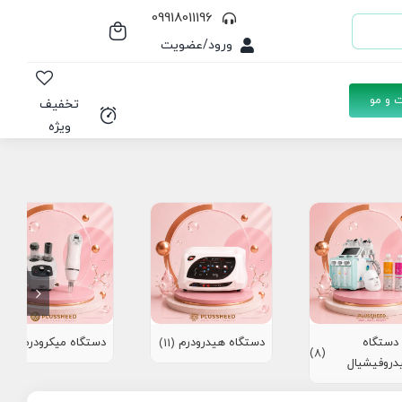
09918011196
ورود/عضویت
 و مو
تخفیف
ویژه
دستگاه
دستگاه هیدرودرم
دستگاه میکرودرم
(10)
(11)
(8)
دروفیشیال