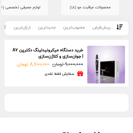
محصولات مراقبت مو
لوازم مصرفی تخصصی
(16)
(18)
پیش‌فرض
محبوب‌ترین
جدیدترین
ارزان‌ترین
گران
خرید دستگاه میکرونیدلینگ دکترپن A7
| جوان‌سازی و کلاژن‌سازی
9,000,000
تومان
8,700,000
تومان
قیمت
قیمت
فعلی:
اصلی:
سفارش فقط نقدی
8,700,000 تومان.
9,000,000 تومان
بود.