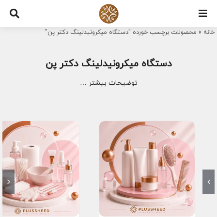
Ski
t
خانه
»
محصولات برچسب خورده "دستگاه میکرونیدلینگ دکتر پن"
conten
دستگاه میکرونیدلینگ دکتر پن
توضیحات بیشتر …