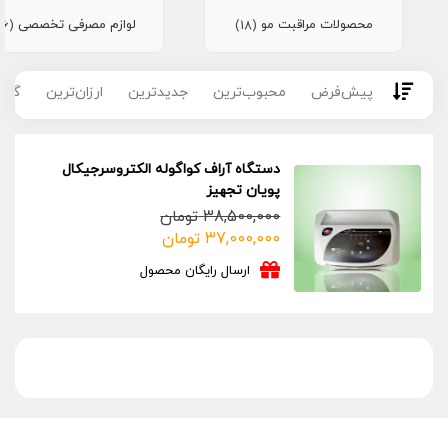
محصولات مراقبت مو
لوازم مصرفی تخصصی
(16)
(18)
پیش‌فرض
محبوب‌ترین
جدیدترین
ارزان‌ترین
گران
دستگاه آراف کواگوله الکتروسرجیکال
پویان تجهیز
38,500,000
تومان
قیمت
قیمت
37,000,000
تومان
فعلی:
اصلی:
ارسال رایگان محصول
37,000,000 تومان.
38,500,000 تومان
بود.