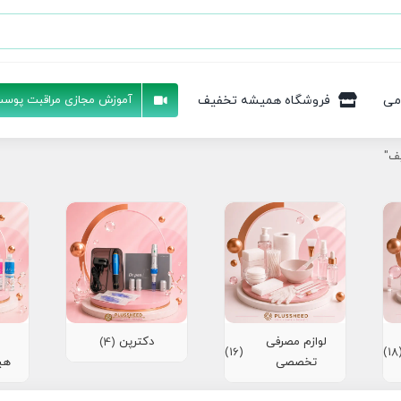
می
فروشگاه همیشه تخفیف
آموزش مجازی مراقبت پوست
یف"
لوازم مصرفی
دکترپن
(4)
(16)
(1
تخصصی
هی