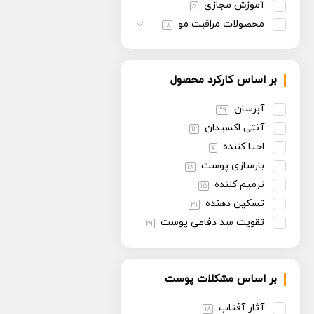
آموزش مجازی
5
محصولات مراقبت مو
18
بر اساس کارکرد محصول
آبرسان
39
آنتی اکسیدان
12
احیا کننده
7
بازسازی پوست
18
ترمیم کننده
15
تسکین دهنده
31
تقویت سد دفاعی پوست
29
تنظیم سبوم
13
روشن کننده
30
بر اساس مشکلات پوست
سفت کننده
13
ضد پیری
30
آثار آفتاب
18