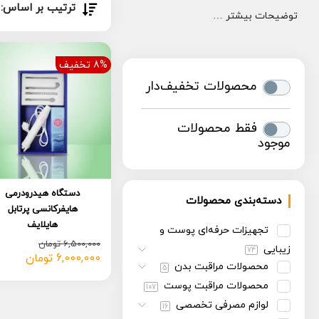
ترتیب بر اساس:
توضیحات بیشتر …
8% تخفیف
محصولات تخفیف‌دار
فقط محصولات
موجود
دستگاه هیدرودرمی
دسته‌بندی محصولات
هایفرکانسی پرتابل
هایلایف
تجهیزات حرفه‌ای پوست و
6,500,000
تومان
زیبایی
74
6,000,000
تومان
قیمت
قیمت
محصولات مراقبت بدن
5
فعلی:
اصلی:
محصولات مراقبت پوست
107
6,000,000 تومان.
6,500,000 تومان
بود.
لوازم مصرفی تخصصی
16