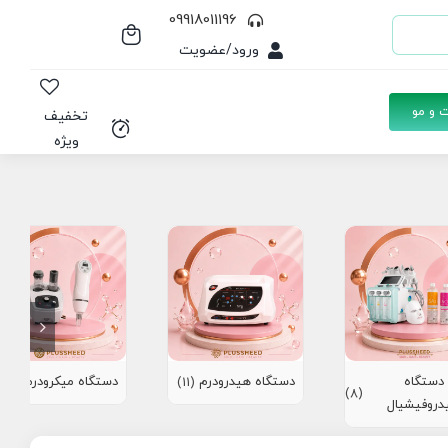
09918011196
ورود/عضویت
 و مو
تخفیف
ویژه
دستگاه
دستگاه هیدرودرم
دستگاه میکرودرم
(10)
(11)
(8)
دروفیشیال