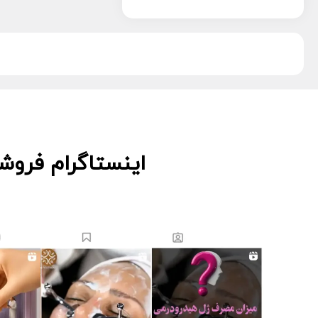
پویان تجهیز
13
دکتر اس
5
دکتر درمر
3
ریب اسکین
1
زکابر
5
سمپاتیش
2
سواپ اسکین
5
کیوت اسکین
3
اینستاگرام فروش
لاسانته
5
لتفور
4
لوسوئن
10
لیز
2
مانسریک
12
هایلایف
11
ویونسا
5