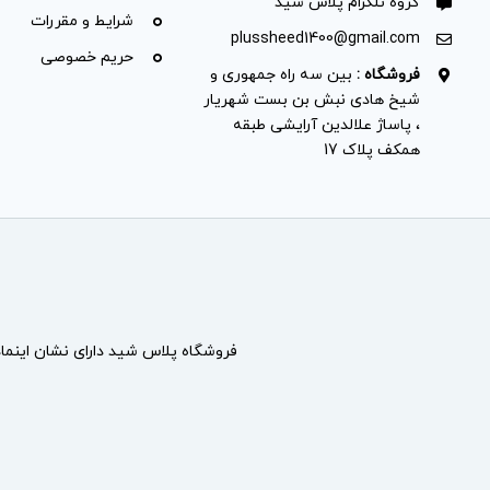
گروه تلگرام پلاس شید
شرایط و مقررات
plussheed1400@gmail.com
حریم خصوصی
فروشگاه :
بین سه راه جمهوری و
شیخ هادی نبش بن بست شهریار
، پاساژ علالدین آرایشی طبقه
همکف پلاک 17
فروشگاه پلاس شید دارای نشان
اینما