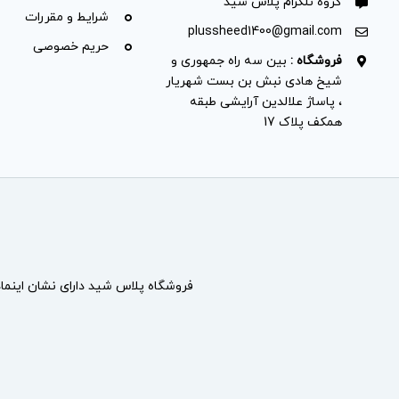
گروه تلگرام پلاس شید
شرایط و مقررات
plussheed1400@gmail.com
حریم خصوصی
فروشگاه :
بین سه راه جمهوری و
شیخ هادی نبش بن بست شهریار
، پاساژ علالدین آرایشی طبقه
همکف پلاک 17
فروشگاه پلاس شید دارای نشان
اینما