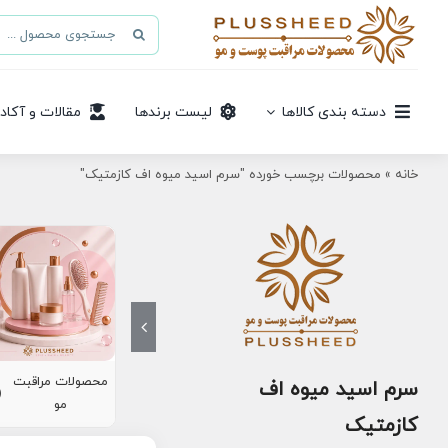
Ski
جستجو
t
برای:
conten
دسته بندی کالاها
لیست برندها
مقالات و آکاد
خانه
»
محصولات برچسب خورده "سرم اسید میوه اف کازمتیک"
محصولات مراقبت
سرم اسید میوه اف
8)
مو
کازمتیک