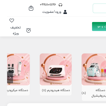
09918011196
ورود/عضویت
 و مو
تخفیف
ویژه
دستگاه
دستگاه هیدرودرم
دستگاه میکرودرم
(10)
(11)
(8)
دروفیشیال