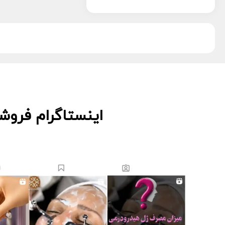
پویان تجهیز
13
دکتر اس
5
دکتر درمر
3
ریب اسکین
1
زکابر
5
سمپاتیش
2
سواپ اسکین
5
کیوت اسکین
3
اینستاگرام فروش
لاسانته
5
لتفور
4
لوسوئن
10
لیز
2
مانسریک
12
هایلایف
11
ویونسا
5