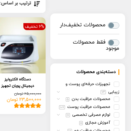
ترتیب بر اساس:
محصولات تخفیف‌دار
6% تخفیف
فقط محصولات
موجود
دسته‌بندی محصولات
دستگاه الکترولیز
تجهیزات حرفه‌ای پوست و
دیجیتال پویان تجهیز
زیبایی
74
25,000,000
تومان
محصولات مراقبت بدن
23,500,000
تومان
قیمت
قیمت
5
فعلی:
اصلی:
محصولات مراقبت پوست
107
23,500,000 تومان.
25,000,000 تومان
4
امتیاز
5.00
از
لوازم مصرفی تخصصی
16
بود.
5 امتیاز
آموزش مجازی
5
مشتری
محصولات مراقبت مو