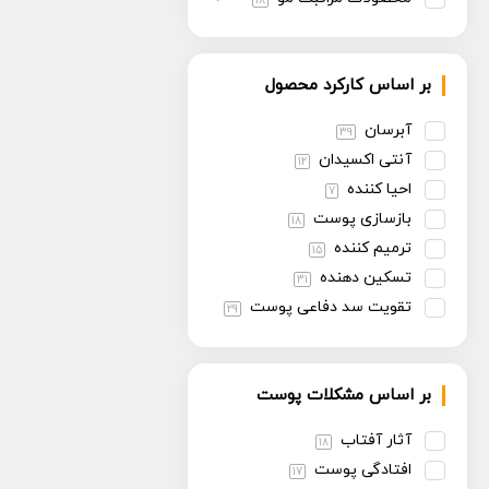
18
بر اساس کارکرد محصول
آبرسان
39
آنتی اکسیدان
12
احیا کننده
7
بازسازی پوست
18
ترمیم کننده
15
تسکین دهنده
31
تقویت سد دفاعی پوست
29
تنظیم سبوم
13
روشن کننده
30
بر اساس مشکلات پوست
سفت کننده
13
ضد پیری
30
آثار آفتاب
18
ضد چروک
14
افتادگی پوست
17
ضد حساسیت
6