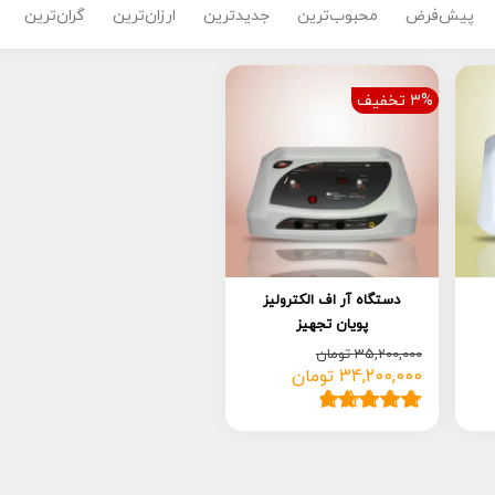
پیش‌فرض
محبوب‌ترین
جدیدترین
ارزان‌ترین
گران‌ترین
3% تخفیف
دستگاه آر اف الکترولیز
پویان تجهیز
35,200,000
تومان
34,200,000
تومان
قیمت
قیمت
فعلی:
اصلی:
34,200,000 تومان.
35,200,000 تومان
1
امتیاز
5.00
از
بود.
5 امتیاز
مشتری