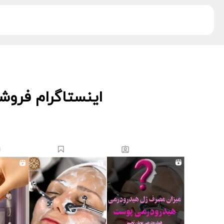
دکتر اس
5
دکتر درمر
3
ریب اسکین
1
زکابر
5
سمپاتیش
2
سواپ اسکین
5
کیوت اسکین
3
اینستاگرام فروش
لاسانته
5
لتفور
4
لوسوئن
10
لیز
2
مانسریک
12
هایلایف
11
ویونسا
5