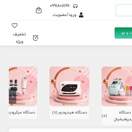
09918011196
ورود/عضویت
 و مو
تخفیف
ویژه
دستگاه
دستگاه هیدرودرم
دستگاه میکرودرم
(10)
(11)
(8)
دروفیشیال