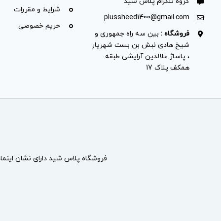
گروه تلگرام پلاس شید
شرایط و مقررات
plussheed1400@gmail.com
حریم خصوصی
فروشگاه :
بین سه راه جمهوری و
شیخ هادی نبش بن بست شهریار
، پاساژ علالدین آرایشی طبقه
همکف پلاک 17
فروشگاه پلاس شید دارای نشان
اینما