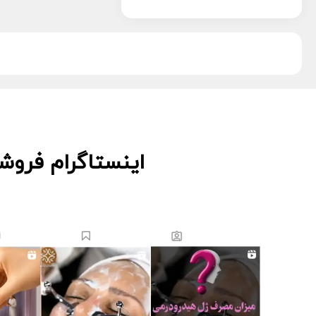
پویان تجهیز
13
دکتر اس
5
دکتر درمر
3
ریب اسکین
1
زکابر
5
سمپاتیش
2
سواپ اسکین
5
کیوت اسکین
3
اینستاگرام فروش
لاسانته
5
لتفور
4
لوسوئن
10
لیز
2
مانسریک
12
هایلایف
11
ویونسا
5