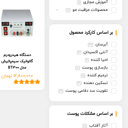
آموزش مجازی
5
محصولات مراقبت مو
18
بر اساس کارکرد محصول
آبرسان
39
آنتی اکسیدان
12
دستگاه هیدرودرم
احیا کننده
7
گالوانیک سیمپاتیش
بازسازی پوست
مدل BT300
18
ترمیم کننده
12,800,000
تومان
15
تسکین دهنده
31
1
امتیاز
5.00
از
تقویت سد دفاعی پوست
29
5 امتیاز
تنظیم سبوم
13
مشتری
روشن کننده
30
بر اساس مشکلات پوست
سفت کننده
13
ضد پیری
30
آثار آفتاب
18