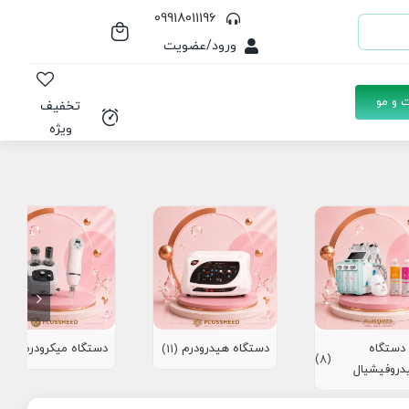
09918011196
ورود/عضویت
 و مو
تخفیف
ویژه
دستگاه
دستگاه هیدرودرم
دستگاه میکرودرم
(10)
(11)
(8)
دروفیشیال