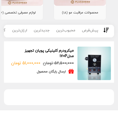
محصولات مراقبت مو
لوازم مصرفی تخصصی
(16)
(18)
پیش‌فرض
محبوب‌ترین
جدیدترین
ارزان‌ترین
گران
میکرودرم کلینیکی پویان تجهیز
مدل170P
52,500,000
تومان
51,000,000
تومان
قیمت
قیمت
فعلی:
اصلی:
ارسال رایگان محصول
51,000,000 تومان.
52,500,000 تومان
بود.