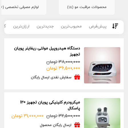
محصولات مراقبت مو
لوازم مصرفی تخصصی
(16)
(18)
پیش‌فرض
محبوب‌ترین
جدیدترین
ارزان‌ترین
گران
دستگاه هیدروپیل مولتی ریفاینر پویان
تجهیز
38,000,000
تومان
قیمت
قیمت
36,500,000
تومان
فعلی:
اصلی:
سفارش نقدی ارسال رایگان
36,500,000 تومان.
38,000,000 تومان
بود.
میکرودرم کلینیکی پویان تجهیز 120
پاسکال
32,500,000
تومان
31,000,000
تومان
قیمت
قیمت
فعلی:
اصلی:
ارسال رایگان محصول