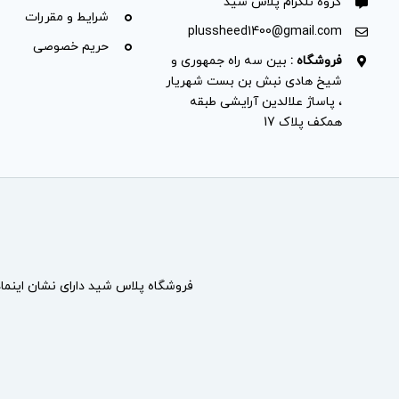
گروه تلگرام پلاس شید
شرایط و مقررات
plussheed1400@gmail.com
حریم خصوصی
فروشگاه :
بین سه راه جمهوری و
شیخ هادی نبش بن بست شهریار
، پاساژ علالدین آرایشی طبقه
همکف پلاک 17
فروشگاه پلاس شید دارای نشان
اینما