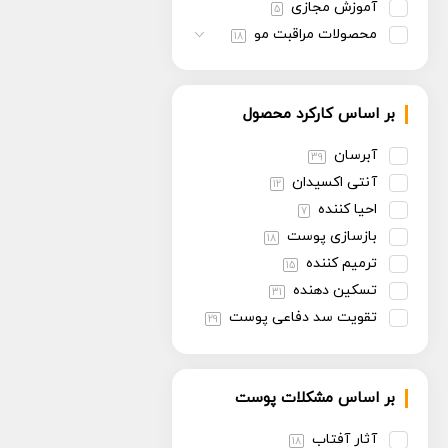
آموزش مجازی
5
محصولات مراقبت مو
18
بر اساس کارکرد محصول
آبرسان
39
آنتی اکسیدان
12
احیا کننده
7
بازسازی پوست
18
ترمیم کننده
15
تسکین دهنده
31
تقویت سد دفاعی پوست
29
تنظیم سبوم
13
روشن کننده
30
بر اساس مشکلات پوست
سفت کننده
13
ضد پیری
30
آثار آفتاب
18