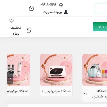
09918011196
ورود/عضویت
 و مو
تخفیف
ویژه
دستگاه
دستگاه هیدرودرم
دستگاه میکرودرم
(10)
(11)
(8)
دروفیشیال