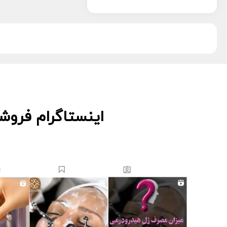
پویان تجهیز
13
دکتر اس
5
دکتر درمر
3
ریب اسکین
1
زکابر
5
سمپاتیش
2
سواپ اسکین
5
کیوت اسکین
3
اینستاگرام فروش
لاسانته
5
لتفور
4
لوسوئن
10
لیز
2
مانسریک
12
هایلایف
11
ویونسا
5