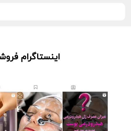
دکتر اس
5
دکتر درمر
3
ریب اسکین
1
زکابر
5
سمپاتیش
2
سواپ اسکین
5
کیوت اسکین
3
اینستاگرام فروش
لاسانته
5
لتفور
4
لوسوئن
10
لیز
2
مانسریک
12
هایلایف
11
ویونسا
5