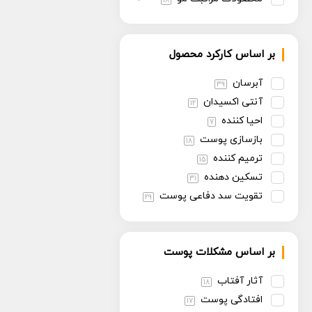
18
بر اساس کارکرد محصول
آبرسان
39
آنتی اکسیدان
12
احیا کننده
7
بازسازی پوست
18
ترمیم کننده
15
تسکین دهنده
31
تقویت سد دفاعی پوست
29
تنظیم سبوم
13
روشن کننده
30
بر اساس مشکلات پوست
سفت کننده
13
ضد پیری
30
آثار آفتاب
18
ضد چروک
14
افتادگی پوست
17
ضد حساسیت
6