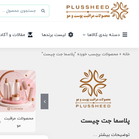
Ski
جستجو
t
برای:
conten
دسته بندی کالاها
لیست برندها
مقالات و آکاد
خانه
»
محصولات برچسب خورده "پلاسما جت چیست"
محصولات مراقبت
پلاسما جت چیست
8)
مو
توضیحات بیشتر …