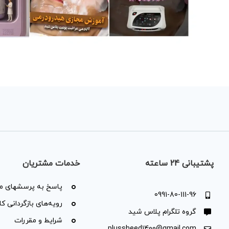
پشتیبانی 24 ساعته
خدمات مشتریان
پاسخ به پرسشهای مت
0991-80-111-96
رویه‌های بازگردانی کال
گروه تلگرام پلاس شید
شرایط و مقررات
plussheed1400@gmail.com