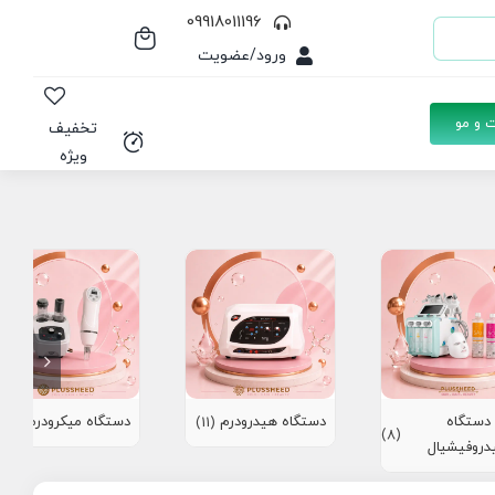
09918011196
ورود/عضویت
 و مو
تخفیف
ویژه
دستگاه
دستگاه هیدرودرم
دستگاه میکرودرم
(10)
(11)
(8)
دروفیشیال