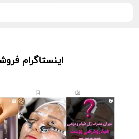
دکتر اس
5
دکتر درمر
3
ریب اسکین
1
زکابر
5
سمپاتیش
2
سواپ اسکین
5
کیوت اسکین
3
اینستاگرام فروش
لاسانته
5
لتفور
4
لوسوئن
10
لیز
2
مانسریک
12
هایلایف
11
ویونسا
5