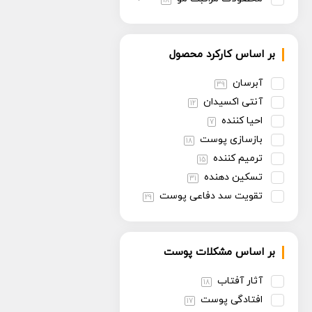
18
بر اساس کارکرد محصول
آبرسان
39
آنتی اکسیدان
12
احیا کننده
7
بازسازی پوست
18
ترمیم کننده
15
تسکین دهنده
31
تقویت سد دفاعی پوست
29
تنظیم سبوم
13
روشن کننده
30
بر اساس مشکلات پوست
سفت کننده
13
ضد پیری
30
آثار آفتاب
18
ضد چروک
14
افتادگی پوست
17
ضد حساسیت
6