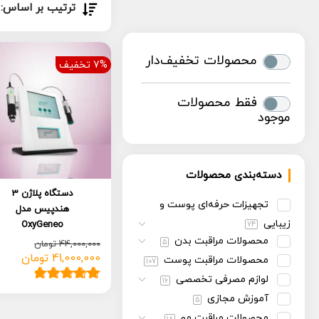
ترتیب بر اساس:
محصولات تخفیف‌دار
7% تخفیف
فقط محصولات
موجود
دسته‌بندی محصولات
دستگاه پلاژن 3
تجهیزات حرفه‌ای پوست و
هندپیس مدل
زیبایی
OxyGeneo
74
محصولات مراقبت بدن
5
44,000,000
تومان
41,000,000
تومان
قیمت
قیمت
محصولات مراقبت پوست
107
فعلی:
اصلی:
لوازم مصرفی تخصصی
16
41,000,000 تومان.
44,000,000 تومان
5
امتیاز
5.00
از
آموزش مجازی
5
بود.
5 امتیاز
محصولات مراقبت مو
مشتری