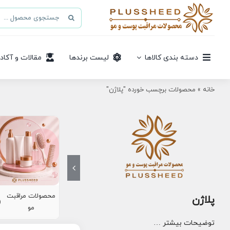
Ski
جستجو
t
برای:
conten
دسته بندی کالاها
لیست برندها
مقالات و آکاد
خانه
»
محصولات برچسب خورده "پلاژن"
محصولات مراقبت
پلاژن
8)
مو
توضیحات بیشتر …