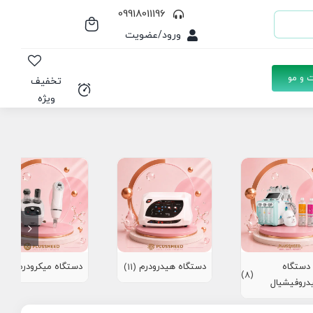
09918011196
ورود/عضویت
 و مو
تخفیف
ویژه
دستگاه
دستگاه هیدرودرم
دستگاه میکرودرم
(10)
(11)
(8)
دروفیشیال