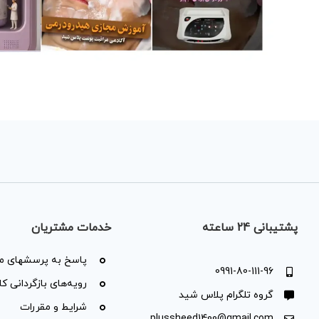
پشتیبانی 24 ساعته
خدمات مشتریان
پاسخ به پرسشهای مت
0991-80-111-96
رویه‌های بازگردانی کال
گروه تلگرام پلاس شید
شرایط و مقررات
plussheed1400@gmail.com