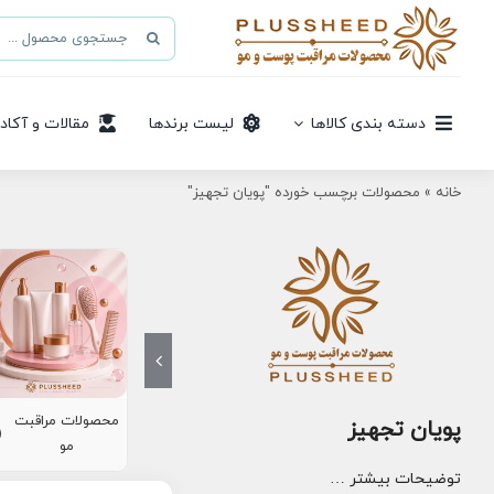
Ski
جستجو
t
برای:
conten
دسته بندی کالاها
لیست برندها
مقالات و آکاد
خانه
»
محصولات برچسب خورده "پویان تجهیز"
محصولات مراقبت
پویان تجهیز
8)
مو
توضیحات بیشتر …