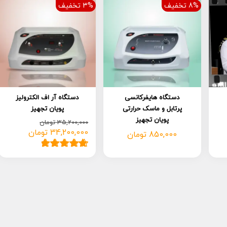
8% تخفیف
3% تخفیف
دستگاه هایفرکانسی
دستگاه آر اف الکترولیز
پرتابل و ماسک حرارتی
پویان تجهیز
پویان تجهیز
35,200,000
تومان
34,200,000
تومان
قیمت
قیمت
850,000
تومان
فعلی:
اصلی:
34,200,000 تومان.
35,200,000 تومان
1
امتیاز
5.00
از
بود.
5 امتیاز
مشتری