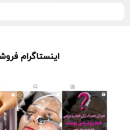
دکتر اس
5
دکتر درمر
3
ریب اسکین
1
زکابر
5
سمپاتیش
2
سواپ اسکین
5
کیوت اسکین
3
اینستاگرام فروش
لاسانته
5
لتفور
4
لوسوئن
10
لیز
2
مانسریک
12
هایلایف
11
ویونسا
5