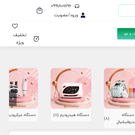
09918011196
ورود/عضویت
 و مو
تخفیف
ویژه
دستگاه
دستگاه هیدرودرم
دستگاه میکرودرم
(10)
(11)
(8)
دروفیشیال