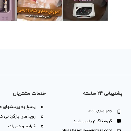
پشتیبانی 24 ساعته
خدمات مشتریان
پاسخ به پرسشهای مت
0991-80-111-96
رویه‌های بازگردانی کال
گروه تلگرام پلاس شید
شرایط و مقررات
plussheed1400@gmail.com