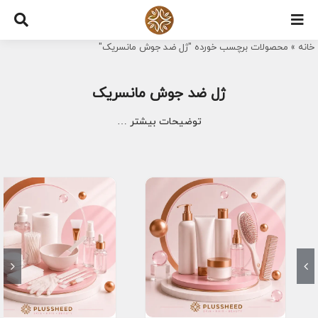
Ski
t
خانه
»
محصولات برچسب خورده "ژل ضد جوش مانسریک"
conten
ژل ضد جوش مانسریک
توضیحات بیشتر …