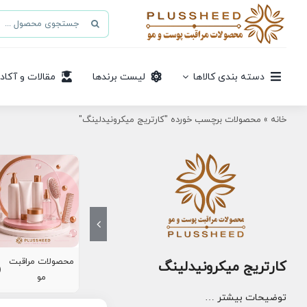
Ski
جستجو
t
برای:
conten
دسته بندی کالاها
لیست برندها
مقالات و آکاد
خانه
»
محصولات برچسب خورده "کارتریج میکرونیدلینگ"
محصولات مراقبت
کارتریج میکرونیدلینگ
8)
مو
توضیحات بیشتر …