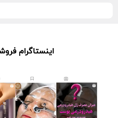
دکتر اس
5
دکتر درمر
3
ریب اسکین
1
زکابر
5
سمپاتیش
2
سواپ اسکین
5
کیوت اسکین
3
اینستاگرام فروش
لاسانته
5
لتفور
4
لوسوئن
10
لیز
2
مانسریک
12
هایلایف
11
ویونسا
5