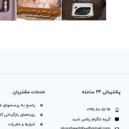
پشتیبانی 24 ساعته
خدمات مشتریان
پاسخ به پرسشهای مت
0991-80-111-96
رویه‌های بازگردانی کال
گروه تلگرام پلاس شید
شرایط و مقررات
plussheed1400@gmail.com