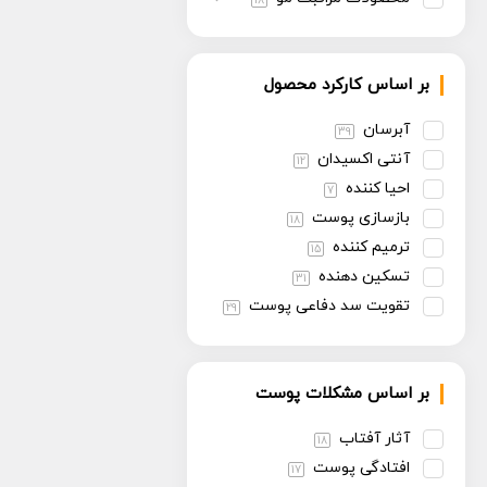
18
بر اساس کارکرد محصول
آبرسان
39
آنتی اکسیدان
12
احیا کننده
7
بازسازی پوست
18
ترمیم کننده
15
تسکین دهنده
31
تقویت سد دفاعی پوست
29
تنظیم سبوم
13
روشن کننده
30
بر اساس مشکلات پوست
سفت کننده
13
ضد پیری
30
آثار آفتاب
18
ضد چروک
14
افتادگی پوست
17
ضد حساسیت
6