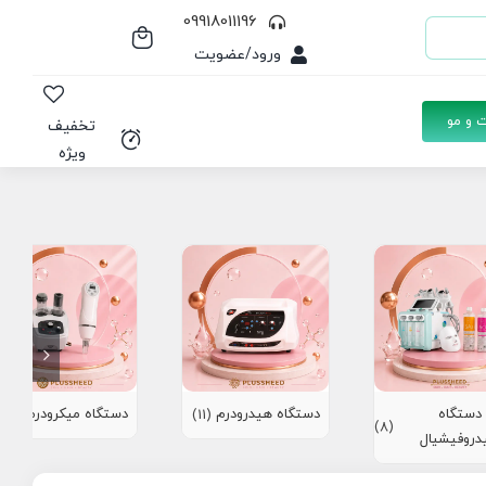
09918011196
ورود/عضویت
 و مو
تخفیف
ویژه
دستگاه
دستگاه هیدرودرم
دستگاه میکرودرم
(10)
(11)
(8)
دروفیشیال