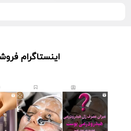
دکتر اس
5
دکتر درمر
3
ریب اسکین
1
زکابر
5
سمپاتیش
2
سواپ اسکین
5
کیوت اسکین
3
اینستاگرام فروش
لاسانته
5
لتفور
4
لوسوئن
10
لیز
2
مانسریک
12
هایلایف
11
ویونسا
5