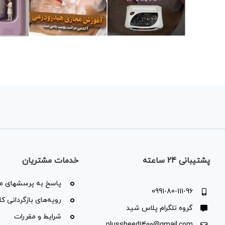
پشتیبانی 24 ساعته
خدمات مشتریان
پاسخ به پرسشهای مت
0991-80-111-96
رویه‌های بازگردانی کال
گروه تلگرام پلاس شید
شرایط و مقررات
plussheed1400@gmail.com