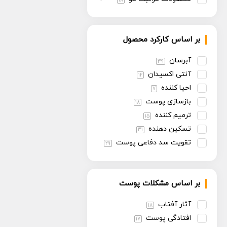
18
بر اساس کارکرد محصول
آبرسان
39
آنتی اکسیدان
12
احیا کننده
7
بازسازی پوست
18
ترمیم کننده
15
تسکین دهنده
31
تقویت سد دفاعی پوست
29
تنظیم سبوم
13
روشن کننده
30
بر اساس مشکلات پوست
سفت کننده
13
ضد پیری
30
آثار آفتاب
18
ضد چروک
14
افتادگی پوست
17
ضد حساسیت
6