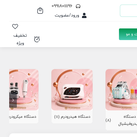
09918011196
ورود/عضویت
 و مو
تخفیف
ویژه
دستگاه
دستگاه هیدرودرم
دستگاه میکرودرم
(10)
(11)
(8)
دروفیشیال