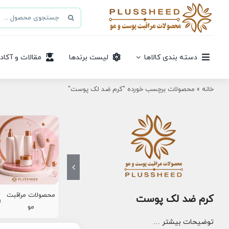
Ski
جستجو
t
برای:
conten
دسته بندی کالاها
لیست برندها
مقالات و آکاد
خانه
»
محصولات برچسب خورده "کرم ضد لک پوست"
محصولات مراقبت
کرم ضد لک پوست
8)
مو
توضیحات بیشتر …