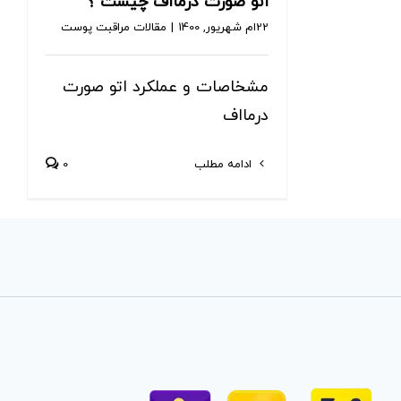
اتو صورت درمااف چیست ؟
22ام شهریور, 1400
|
مقالات مراقبت پوست
مشخاصات و عملکرد اتو صورت
درمااف
ادامه مطلب
0