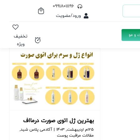
09918011196
ورود/عضویت
 و مو
تخفیف
ویژه
بهترین ژل اتوی صورت درمااف
25ام اردیبهشت, 1403
|
آکادمی پلاس شید
,
مقالات مراقبت پوست