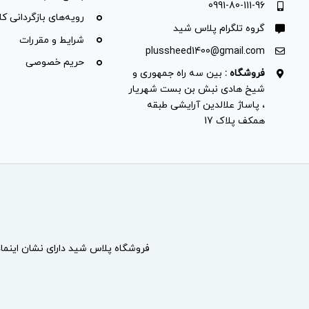
0991-80-111-96
رویه‌های بازگردانی کال
گروه تلگرام پلاس شید
شرایط و مقررات
plussheed1400@gmail.com
حریم خصوصی
فروشگاه :
بین سه راه جمهوری و
شیخ هادی نبش بن بست شهریار
، پاساژ علالدین آرایشی طبقه
همکف پلاک 17
فروشگاه پلاس شید دارای نشان
اینما