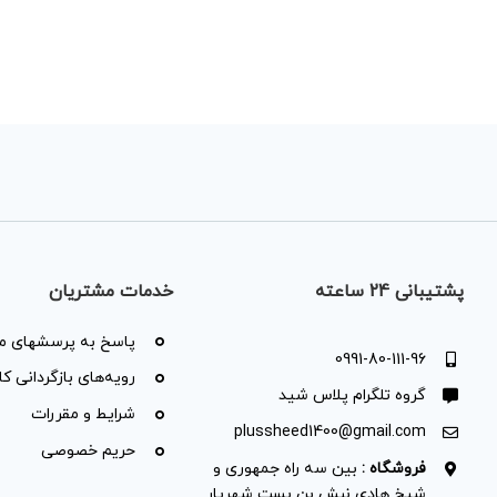
پشتیبانی 24 ساعته
خدمات مشتریان
پاسخ به پرسشهای مت
0991-80-111-96
رویه‌های بازگردانی کال
گروه تلگرام پلاس شید
شرایط و مقررات
plussheed1400@gmail.com
حریم خصوصی
فروشگاه :
بین سه راه جمهوری و
شیخ هادی نبش بن بست شهریار