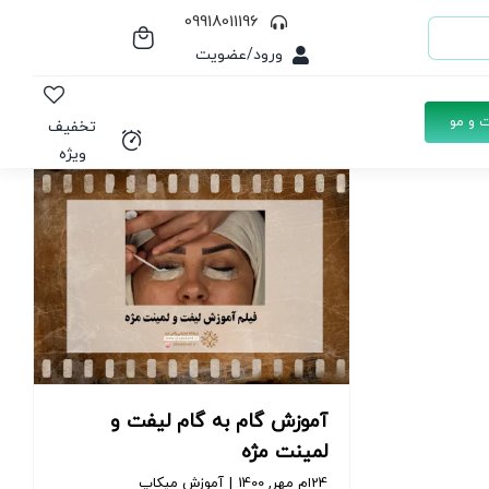
09918011196
ورود/عضویت
 و مو
تخفیف
ویژه
آموزش گام به گام لیفت و
لمینت مژه
24ام مهر, 1400
|
آموزش میکاپ