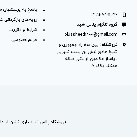
پاسخ به پرسشهای مت
0991-80-111-96
رویه‌های بازگردانی کال
گروه تلگرام پلاس شید
شرایط و مقررات
plussheed1400@gmail.com
حریم خصوصی
فروشگاه :
بین سه راه جمهوری و
شیخ هادی نبش بن بست شهریار
، پاساژ علالدین آرایشی طبقه
همکف پلاک 17
فروشگاه پلاس شید دارای نشان
اینما