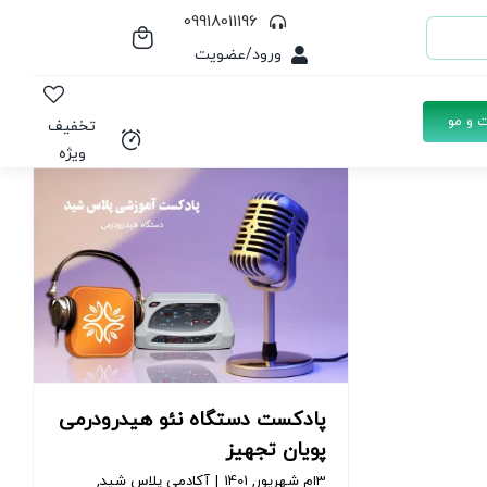
09918011196
ورود/عضویت
 و مو
تخفیف
ویژه
پادکست دستگاه نئو هیدرودرمی
پویان تجهیز
3ام شهریور, 1401
|
آکادمی پلاس شید
,