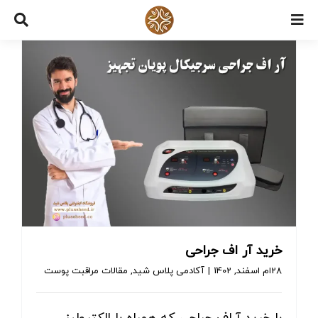
Ski
t
conten
خرید آر اف جراحی
28ام اسفند, 1402
|
آکادمی پلاس شید
,
مقالات مراقبت پوست