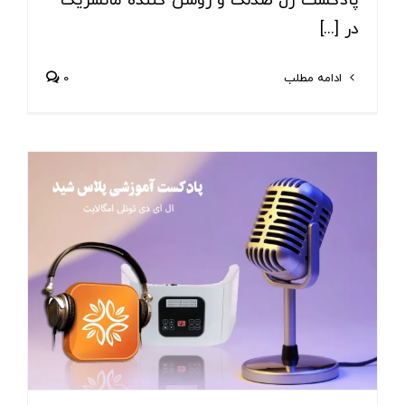
پادکست ژل ضدلک و روشن کننده مانسریک
در [...]
ادامه مطلب
0