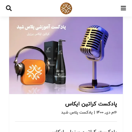
Ski
t
conten
پادکست کراتین ایکاس
6ام دی, 1400
|
پادکست پلاس شید