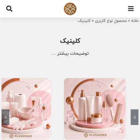
Ski
t
خانه
»
محصول نوع کاربری
»
کلینیک
conten
کلینیک
توضیحات بیشتر …