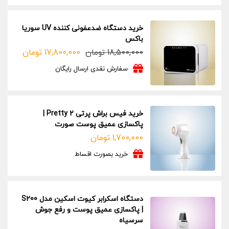
خرید دستگاه ضدعفونی کننده UV سوریا
باکس
18,500,000
تومان
17,800,000
تومان
قیمت
قیمت
فعلی:
اصلی:
سفارش نقدی ارسال رایگان
17,800,000 تومان.
18,500,000 تومان
بود.
خرید فیس براش پرتی Pretty 2 |
پاکسازی عمیق پوست صورت
1,700,000
تومان
خرید بصورت اقساط
دستگاه اسکرابر کیوت اسکین مدل S200
| پاکسازی عمیق پوست و رفع جوش
سرسیاه