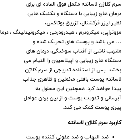
سرم کلاژن لاسانته مکمل فوق العاده ای برای
درمان های زیبایی با دستگاه و تکنیک هایی
نظیر لیزر فرکشنال، تزریق بوتاکس،
مزوتراپی،
میکرودرم
،
هیدرودرمی
،
میکرونیدلینگ
،
درما
… می باشد و پوست های تحریک شده و
ملتهب ناشی از آفتاب سوختگی، درمان های
دستگاه های زیبایی و اپیلاسیون را التیام می
بخشد. پس از استفاده تدریجی از سرم کلاژن
لاسانته پوست بافتی مخملین و ظاهری جذاب
پیدا خواهد کرد. همچنین این محلول
به
آبرسانی و تقویت پوست و از بین بردن عوامل
پیری پوست کمک می کند.
کاربرد سرم کلاژن لاسانته
ضد التهاب و ضد عفونی کننده پوست