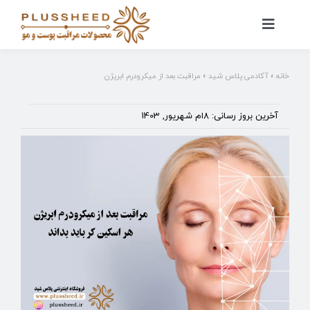
Ski
t
کنترلر
صفحه‌بندی
conten
خانه
»
آکادمی پلاس شید
»
مراقبت بعد از میکرودرم ابریژن
آخرین بروز رسانی: 8ام شهریور, 1403