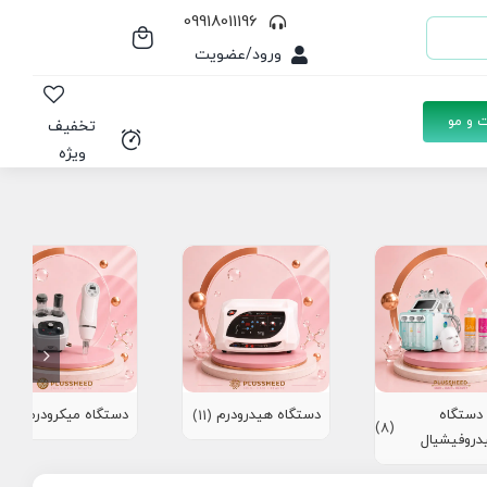
09918011196
ورود/عضویت
 و مو
تخفیف
ویژه
دستگاه
دستگاه هیدرودرم
دستگاه میکرودرم
(10)
(11)
(8)
دروفیشیال