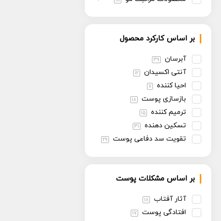
18
بر اساس کارکرد محصول
آبرسان
39
آنتی اکسیدان
12
احیا کننده
7
بازسازی پوست
18
ترمیم کننده
15
تسکین دهنده
31
تقویت سد دفاعی پوست
29
تنظیم سبوم
13
روشن کننده
30
بر اساس مشکلات پوست
سفت کننده
13
ضد پیری
30
آثار آفتاب
18
ضد چروک
14
افتادگی پوست
17
ضد حساسیت
6