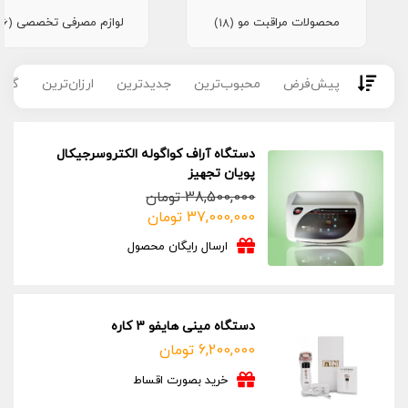
محصولات مراقبت مو
لوازم مصرفی تخصصی
(16)
(18)
پیش‌فرض
محبوب‌ترین
جدیدترین
ارزان‌ترین
گران
دستگاه آراف کواگوله الکتروسرجیکال
پویان تجهیز
38,500,000
تومان
قیمت
قیمت
37,000,000
تومان
فعلی:
اصلی:
ارسال رایگان محصول
37,000,000 تومان.
38,500,000 تومان
بود.
دستگاه مینی هایفو 3 کاره
6,200,000
تومان
خرید بصورت اقساط