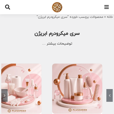
Ski
t
خانه
»
محصولات برچسب خورده "سری میکرودرم ابریژن"
conten
سری میکرودرم ابریژن
توضیحات بیشتر …