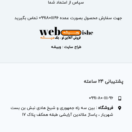
سپاس از اعتماد شما
جهت سفارش محصول بصورت عمده 09918011196 تماس بگیرید
طراح سایت : وبیشه
پشتیبانی 24 ساعته
0991-80-111-96
فروشگاه :
بین سه راه جمهوری و شیخ هادی نبش بن بست
شهریار ، پاساژ علالدین آرایشی طبقه همکف پلاک 17