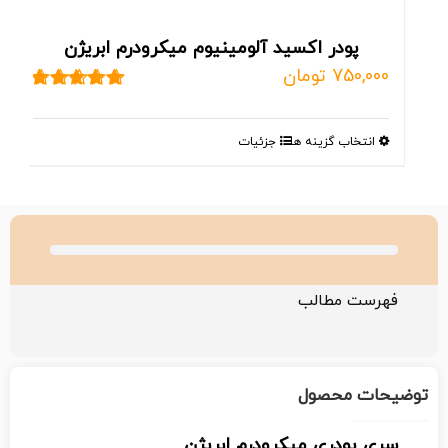
پودر اکسید آلومینیوم میکرودرم ابریژن
750,000
تومان
نمره
5.00
از 5
این
انتخاب گزینه ها
جزئیات
محصول
دارای
انواع
مختلفی
می
باشد.
فهرست مطالب
گزینه
ها
ممکن
است
توضیحات محصول
در
سری پودری
میکرودرم ابریژن
صفحه