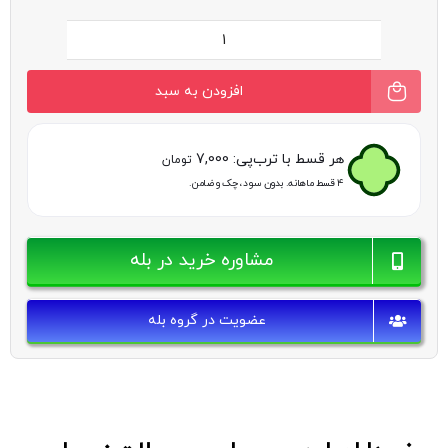
سری
پودری
افزودن به سبد
میکرودرم
ابریژن
هر قسط با ترب‌پی:
7,000
تومان
عدد
۴ قسط ماهانه. بدون سود، چک و ضامن.
مشاوره خرید در بله
عضویت در گروه بله