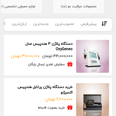
محصولات مراقبت مو
لوازم مصرفی تخصصی
(16)
(18)
پیش‌فرض
محبوب‌ترین
جدیدترین
ارزان‌ترین
گران
دستگاه پلاژن 3 هندپیس مدل
OxyGeneo
44,000,000
تومان
41,000,000
تومان
قیمت
قیمت
فعلی:
اصلی:
سفارش نقدی ارسال رایگان
41,000,000 تومان.
44,000,000 تومان
بود.
خرید دستگاه پلاژن پرتابل هندپیس
اکسیژنو
6,600,000
تومان
خرید بصورت اقساط