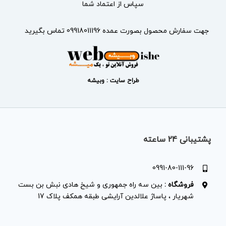
سپاس از اعتماد شما
جهت سفارش محصول بصورت عمده 09918011196 تماس بگیرید
طراح سایت : وبیشه
پشتیبانی 24 ساعته
0991-80-111-96
فروشگاه :
بین سه راه جمهوری و شیخ هادی نبش بن بست
شهریار ، پاساژ علالدین آرایشی طبقه همکف پلاک 17