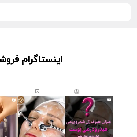
دکتر اس
5
دکتر درمر
3
ریب اسکین
1
زکابر
5
سمپاتیش
2
سواپ اسکین
5
کیوت اسکین
3
اینستاگرام فروش
لاسانته
5
لتفور
4
لوسوئن
10
لیز
2
مانسریک
12
هایلایف
11
ویونسا
5