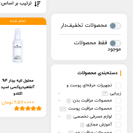
ترتیب بر اساس:
تمام شده
محصولات تخفیف‌دار
فقط محصولات
موجود
دسته‌بندی محصولات
محلول لایه بردار 4%
تجهیزات حرفه‌ای پوست و
آلفاهیدروکسی اسید
زیبایی
اکلادو
74
محصولات مراقبت بدن
5
2,570,000
تومان
محصولات مراقبت پوست
107
لوازم مصرفی تخصصی
1
امتیاز
5.00
از
16
5 امتیاز
آموزش مجازی
5
مشتری
محصولات مراقبت مو