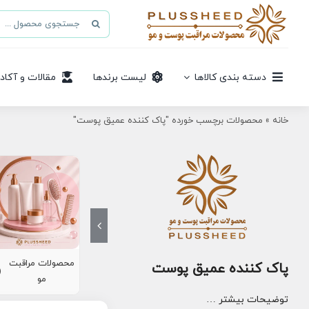
Ski
جستجو
t
برای:
conten
دسته بندی کالاها
لیست برندها
مقالات و آکاد
خانه
»
محصولات برچسب خورده "پاک کننده عمیق پوست"
محصولات مراقبت
پاک کننده عمیق پوست
8)
مو
توضیحات بیشتر …