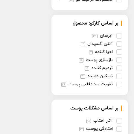
18
بر اساس کارکرد محصول
آبرسان
39
آنتی اکسیدان
12
احیا کننده
7
بازسازی پوست
18
ترمیم کننده
15
تسکین دهنده
31
تقویت سد دفاعی پوست
29
تنظیم سبوم
13
روشن کننده
30
بر اساس مشکلات پوست
سفت کننده
13
ضد پیری
30
آثار آفتاب
18
ضد چروک
14
افتادگی پوست
17
ضد حساسیت
6