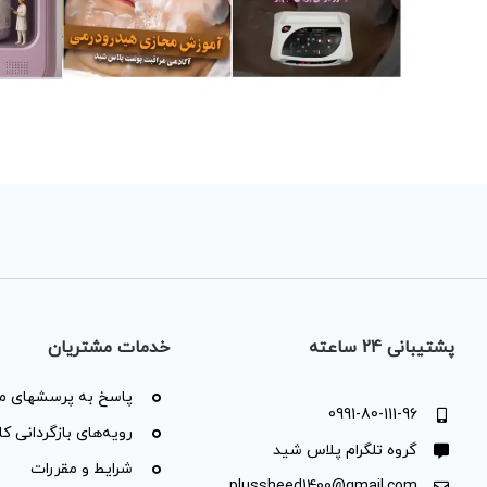
پشتیبانی 24 ساعته
خدمات مشتریان
پاسخ به پرسشهای مت
0991-80-111-96
رویه‌های بازگردانی کال
گروه تلگرام پلاس شید
شرایط و مقررات
plussheed1400@gmail.com