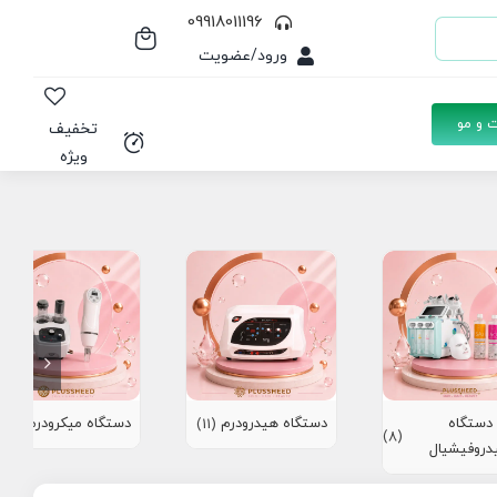
09918011196
ورود/عضویت
 و مو
تخفیف
ویژه
دستگاه
دستگاه هیدرودرم
دستگاه میکرودرم
(10)
(11)
(8)
دروفیشیال