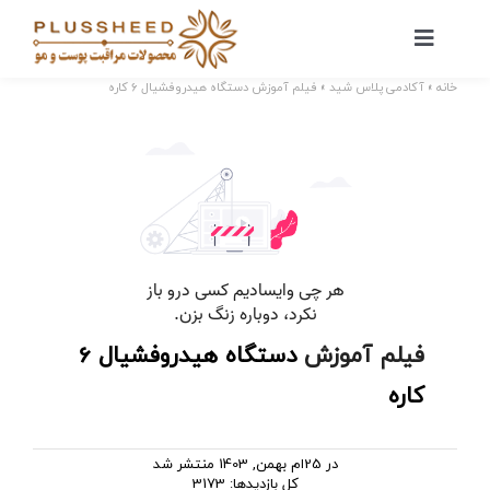
Ski
t
کنترلر
صفحه‌بندی
conten
خانه
»
آکادمی پلاس شید
»
فیلم آموزش دستگاه هیدروفشیال 6 کاره
فیلم آموزش
دستگاه هیدروفشیال 6
کاره
در 25ام بهمن, 1403 منتشر شد
کل بازدیدها: 3173