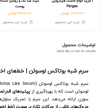
| خرید انواع ماسک هیدروژلی
کیت ضد لک و روشن کننده
Pergas
پوست
1,700,000
تومان
3,100,000
تومان
خرید این محصول
خرید این محصول
توضیحات محصول
botox like Le soin du canada
سرم شبه بوتاکس لوسوئن | خط‌های اخم 
لوسوئن است که با بهره‌گیری از
پپتیدهای قدرتمن
سوزن ارائه می‌دهد. این سرم با تحریک سلول‌ه
چروک‌های ناشی از حرکات تکراری صورت (خط اخم،