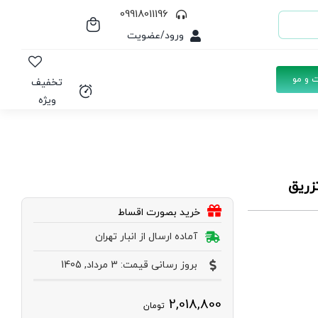
09918011196
ورود/عضویت
 و مو
تخفیف
ویژه
زریق
خرید بصورت اقساط
آماده ارسال از انبار تهران
بروز رسانی قیمت: 3 مرداد, 1405
2,018,800
تومان