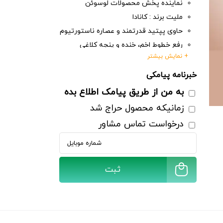
نماینده پخش محصولات لوسوئن
ملیت برند : کانادا
حاوی پپتید قدرتمند و عصاره ناستورتیوم
رفع خطوط اخم، خنده و پنجه کلاغی
+ نمایش بیشتر
افزایش استحکام و لیفتینگ پوست
آبرسان و ویتامینه قوی
خبرنامه پیامکی
حاوی 6 عدد آمپول غیر قابل تزریق
غیرتزریقی
به من از طریق پیامک اطلاع بده
حجم 2 میلی لیتر
ثبت
زمانیکه محصول حراج شد
درخواست تماس مشاور