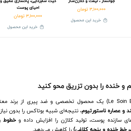
جوانساز ، لیفت و کلاژن‌ساز
کیت سم‌زدایی، پاکسازی عمیق و
احیای پوست
3,100,000
تومان
3,100,000
تومان
خرید این محصول
خرید این محصول
و خنده را بدون تزریق محو کنید
سرم شبه بوتاکس لوسوئن (Le Soin Botox Like Serum) یک محصول تخصصی و ضد پیری از ب
د و عصاره ناستورتیوم
، نتیجه‌ای شبیه بوتاکس را بدون نیاز
ای سازنده پوست، تولید کلاژن را افزایش داده و
خطوط ر
 خط خنده و پنجه کلاغی)
را کاهش می‌دهد.