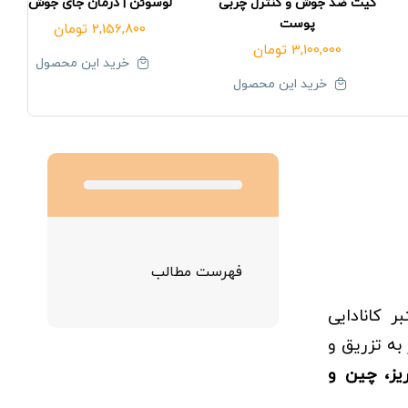
کیت ضد جوش و کنترل چربی
لوسوئن | درمان جای جوش
پوست
2,156,800
تومان
3,100,000
تومان
خرید این محصول
خرید این محصول
فهرست مطالب
رند معتبر کانادایی
 به تزریق و
یز، چین و