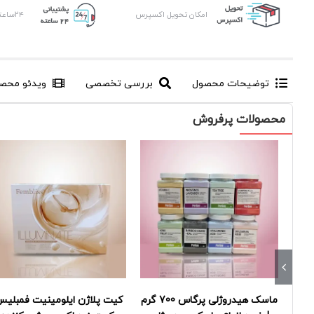
امکان تحویل اکسپرس
۲۴ساعته ، ۷روز هفته
توضیحات محصول
بررسی تخصصی
ویدئو محص
محصولات پرفروش
ماسک هیدروژلی پرگاس 700 گرم
کیت پلاژن ایلومینیت فمبلیس