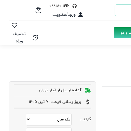
09918011196
ورود/عضویت
 و مو
تخفیف
ویژه
آماده ارسال از انبار تهران
بروز رسانی قیمت: 7 تیر, 1405
گارانتی