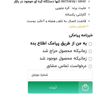
dermaray i silver
تنها دستگاه کره ای موجود در بازار
ملیت برند : کره جنوبی
گارانتی یکساله
قابلبت اتصال به تلفن همراه و آنالیز پوست
+ نمایش بیشتر
افزاینده عملکرد محصولات مراقبت از پوست
مناسب انواع پوست
خبرنامه پیامکی
اندازه گیری رطوبت پوست
به من از طریق پیامک اطلاع بده
دارای سه عملکرد پاکسازی، لیفتینگ و تغذیه پوست
زمانیکه محصول حراج شد
ثبت
زمانیکه محصول موجود شد
درخواست تماس مشاور