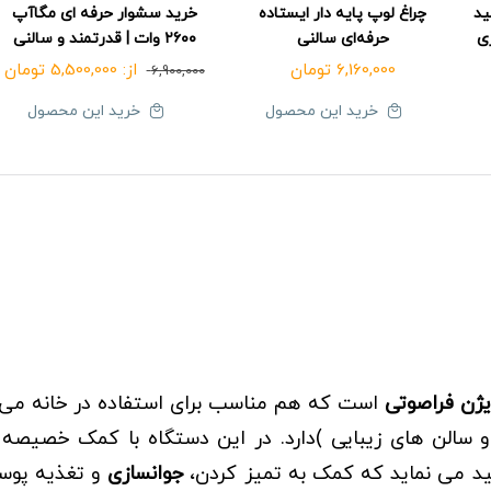
ید
چراغ لوپ پایه دار ایستاده
خرید سشوار حرفه ای مگاآپ
زی
حرفه‌ای سالنی
۲۶۰۰ وات | قدرتمند و سالنی
6,160,000
تومان
از:
5,500,000
تومان
6,900,000
خرید این محصول
خرید این محصول
یژن فراصوتی
است که هم مناسب برای استفاده در خانه می 
 سالن های زیبایی )دارد. در این دستگاه با کمک خصیصه 
ولید می نماید که کمک به تمیز کردن،
جوانسازی
و تغذیه پوس