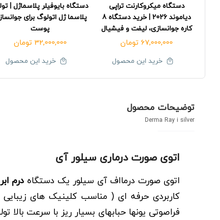
دستگاه میکروکارنت تراپی
دستگاه بایوفیلر پلاسماژل | تول
دیاموند 2026 | خرید دستگاه 8
پلاسما ژل اتولوگ برای جوانسا
کاره جوانسازی، لیفت و فیشیال
پوست
67,000,000
تومان
32,000,000
تومان
خرید این محصول
خرید این محصول
توضیحات محصول
Derma Ray i silver
اتوی صورت درماری سیلور آی
اتوی صورت درمااف آی سیلور یک دستگاه
درم ابر
کاربردی حرفه ای ( مناسب کلینیک های زیبایی و
فراصوتی یونها حبابهای بسیار ریز با سرعت بالا ت